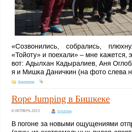
«Созвонились, собрались, плюх
«Тойоту» и поехали» – мне кажется, 
вот: Адылхан Кадыралиев, Аня Оглоб
я и Мишка Даничкин (на фото слева н
Альпинизм
Rope Jumping в Бишкеке
8 ОКТЯБРЬ 2013
EVGENIA
В погоне за новыми ощущениями отп