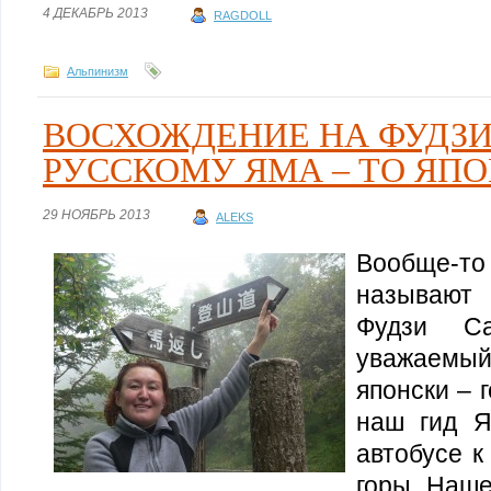
4 ДЕКАБРЬ 2013
RAGDOLL
Альпинизм
ВОСХОЖДЕНИЕ НА ФУДЗИ
РУССКОМУ ЯМА – ТО ЯПО
29 НОЯБРЬ 2013
ALEKS
Вообще-т
называют
Фудзи C
уважаемый
японски – 
наш гид Я
автобусе 
горы. Наш