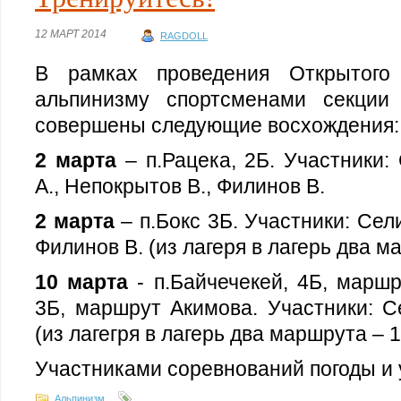
12 МАРТ 2014
RAGDOLL
В рамках проведения Открытого 
альпинизму спортсменами секции
совершены следующие восхождения:
2 марта
– п.Рацека, 2Б. Участники:
А., Непокрытов В., Филинов В.
2 марта
– п.Бокс 3Б. Участники: Сел
Филинов В. (из лагеря в лагерь два м
10 марта
- п.Байчечекей, 4Б, марш
3Б, маршрут Акимова. Участники: С
(из лагегря в лагерь два маршрута – 
Участниками соревнований погоды и 
Альпинизм