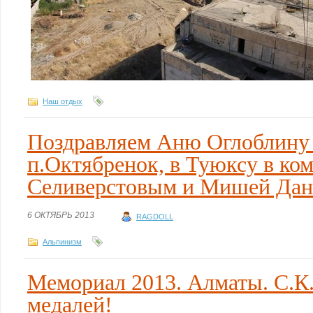
Наш отдых
Поздравляем Аню Оглоблину с
п.Октябренок, в Туюксу в ком
Селиверстовым и Мишей Да
6 ОКТЯБРЬ 2013
RAGDOLL
Альпинизм
Мемориал 2013. Алматы. С.К.
медалей!