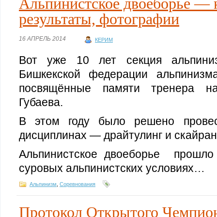
Альпинистское двоеборье — к
результаты, фотографии
16 АПРЕЛЬ 2014
КЕРИМ
Вот уже 10 лет секция альпини
Бишкекской федерации альпинизма
посвящённые памяти тренера на
Губаева.
В этом году было решено провес
дисциплинах — драйтулинг и скайран
Альпинистское двоеборье прошло
суровых альпинистских условиях…
Альпинизм
,
Соревнования
Протокол Открытого Чемпион