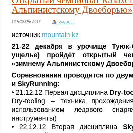
Открытый чемпионат Казахст
Альпинистскому Двоеборью»
16 НОЯБРЬ 2013
RAGDOLL
источник
mountain.kz
21-22 декабря в урочище Туюк-
ущелье) пройдёт открытый че
«зимнему Альпинистскому Двоебо
Соревнования проводятся по двум
и SkyRunning:
• 21.12.12 Первая дисциплина
Dry-too
Dry-tooling – техника прохожден
использованием ледового снаря
инструменты)
• 22.12.12 Вторая дисциплина
Sk