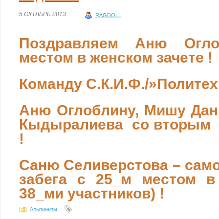
5 ОКТЯБРЬ 2013
RAGDOLL
Поздравляем Аню Огл
местом в женском зачете !
Команду С.К.И.Ф./»Политех
Аню Оглоблину, Мишу Дан
Кыдыралиева со вторым 
!
Саню Селиверстова – само
забега с 25_м местом в
38_ми участников) !
Альпинизм