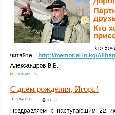
дорог
Партн
друзь
Кто х
прис
Кто хоч
читайте:
http://memorial.in.kg/Alibeg
Александров В.В.
Альпинизм
С днём рождения, Игорь!
19 ИЮНЬ 2013
VIOLKA
Поздравляем с наступающим 22 и