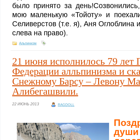
было принято за день!Созвонились,
мою маленькую «Тойоту» и поехали
Селиверстов (т.е. я), Аня Оглоблина
слева на право).
Альпинизм
21 июня исполнилось 79 лет
Федерации алльпинизма и ска
Снежному Барсу – Левону Ма
Алибегашвили.
22 ИЮНЬ 2013
RAGDOLL
Позд
души 