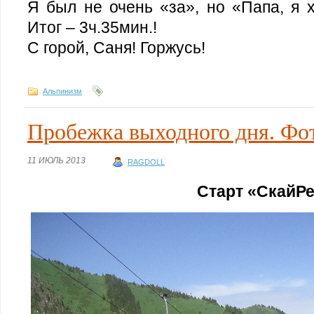
Я был не очень «за», но «Папа, я х
Итог – 3ч.35мин.!
С горой, Саня! Горжусь!
Альпинизм
Пробежка выходного дня. Фо
11 ИЮЛЬ 2013
RAGDOLL
Старт «СкайР