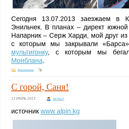
Сегодня 13.07.2013 заезжаем в К
Энильчек. В планах – директ южной
Напарник – Серж Харди, мой друг из
с которым мы закрывали «Барса»
мультигонку
, с которым мы бег
Монблана
.
Альпинизм
С горой, Саня!
13 ИЮЛЬ 2013
SKYALP
источник
www.alpin.kg