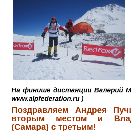
На финише дистанции Валерий М
www.alpfederation.ru )
Поздравляем Андрея Пуч
вторым местом и Влад
(Самара) с третьим!