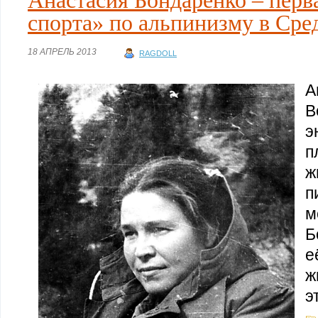
Анастасия Бондаренко – пер
спорта» по альпинизму в Сре
18 АПРЕЛЬ 2013
RAGDOLL
А
В
э
п
ж
п
м
Б
е
ж
э