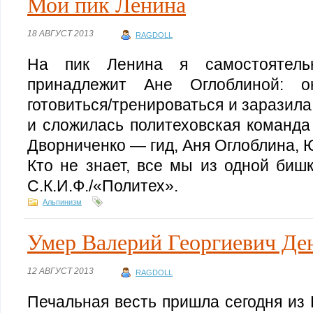
Мой пик Ленина
18 АВГУСТ 2013
RAGDOLL
На пик Ленина я самостоятель
принадлежит Ане Оглоблиной: о
готовиться/тренироваться и заразил
и сложилась политеховская команда
Дворниченко — гид, Аня Оглоблина, 
Кто не знает, все мы из одной биш
С.К.И.Ф./«Политех».
Альпинизм
Умер Валерий Георгиевич Де
12 АВГУСТ 2013
RAGDOLL
Печальная весть пришла сегодня из