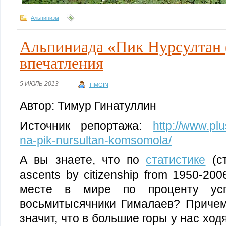
Альпинизм
Альпиниада «Пик Нурсултан 
впечатления
5 ИЮЛЬ 2013
TIMGIN
Автор: Тимур Гинатуллин
Источник репортажа:
http://www.plu
na-pik-nursultan-komsomola/
А вы знаете, что по
статистике
(ст
ascents by citizenship from 1950-2
месте в мире по проценту ус
восьмитысячники Гималаев? Приче
значит, что в большие горы у нас хо