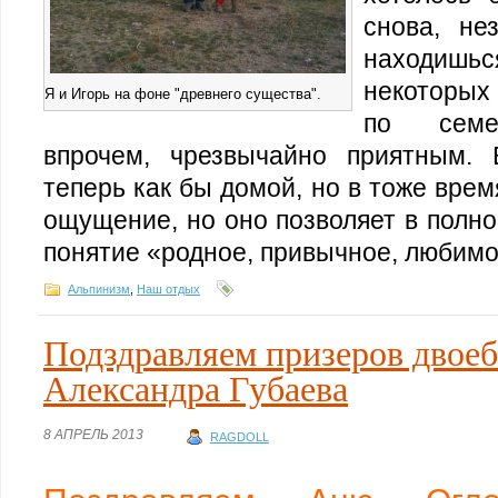
снова, не
находишьс
некоторых
Я и Игорь на фоне "древнего существа".
по семей
впрочем, чрезвычайно приятным.
теперь как бы домой, но в тоже врем
ощущение, но оно позволяет в полно
понятие «родное, привычное, любимо
Альпинизм
,
Наш отдых
Подздравляем призеров двое
Александра Губаева
8 АПРЕЛЬ 2013
RAGDOLL