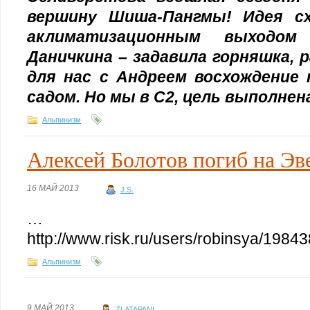
вершину Шиша-Пангмы! Идея с
аклиматизационным выходо
Даничкина – задавила горняшка, р
для нас с Андреем восхождение 
садом. Но мы в С2, цель выполнен
Альпинизм
Алексей Болотов погиб на Э
16 МАЙ 2013
J.S.
…
http://www.risk.ru/users/robinsya/19843
Альпинизм
9 МАЙ 2013
ZLATAPANI