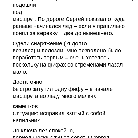
подошли
под
маршрут. По дороге Сергей показал откуда
раньше начинался лед – если я правильно
понял за веревку – две до нынешнего.
Одели снаряжение ( я долго
возился) и полезли. Мне позволено было
поработать первым – очень хотелось,
поскольку на фифах со стременами лазал
мало.
Достат
очно
быстро затупил одну фифу – в начале
маршрута во льду много мелких
к
амешков.
Ситуацию исправил взятый с собой
напильник.
До ключа лез спокойно,
периодически слушая советы
Сергея