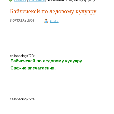
Главная
|
Альпинизм
| Байчечекей по ледовому кулуару
Байчечекей по ледовому кулуару
8 ОКТЯБРЬ 2008
ADMIN
cellspacing="2">
Байчечекей по ледовому кулуару.
Свежие впечатления.
cellspacing="2">