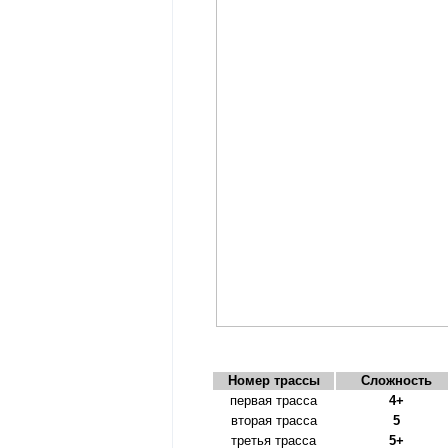
Номер трассы
Сложность
первая трасса
4+
вторая трасса
5
третья трасса
5+