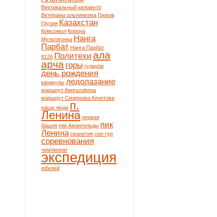
Вертикальный километр
Ветераны альпинизма
Греков
Казахстан
Грузия
Комсомол
Корона
Нанга
Мультигонка
Парбат
Нанга Парбат
ала
Политехи
8126
арча
горы
гудаури
день рождения
ледолазание
каникулы
маршрут Кингшофера
маршрут Смирнова Кочетова
п.
наши люди
Ленина
первая
пик
башня
пик Амангельды
Ленина
сванетия
ски-тур
соревнования
чемпионат
экспедиция
юбилей