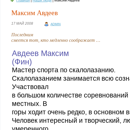
Главная
|
Наши люди
| Максим Авдеев
Максим Авдеев
17 МАЙ 2008
ADMIN
Последним
смеется тот, кто медленно соображает …
Авдеев Максим
(Фин)
Мастер спорта по скалолазанию.
Скалолазанием занимается всю созн
Участвовал
в большом количестве соревнований 
местных. В
горы ходит очень редко, в основном
Человек интересный и творческий, л
умеренного