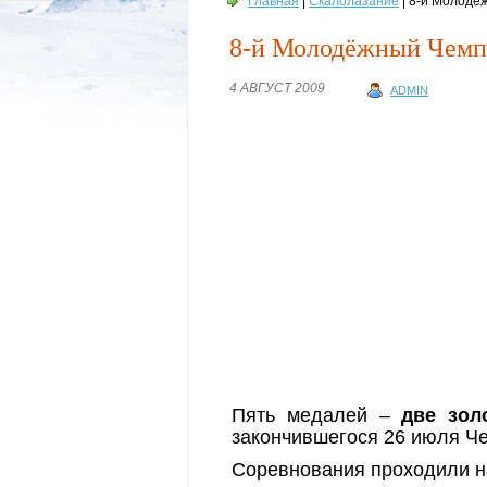
Главная
|
Скалолазание
| 8-й Молодё
8-й Молодёжный Чемпи
4 АВГУСТ 2009
ADMIN
Пять медалей –
две зол
закончившегося 26 июля Ч
Соревнования проходили на