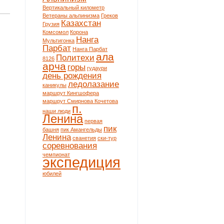
Вертикальный километр
Ветераны альпинизма
Греков
Казахстан
Грузия
Комсомол
Корона
Нанга
Мультигонка
Парбат
Нанга Парбат
ала
Политехи
8126
арча
горы
гудаури
день рождения
ледолазание
каникулы
маршрут Кингшофера
маршрут Смирнова Кочетова
п.
наши люди
Ленина
первая
пик
башня
пик Амангельды
Ленина
сванетия
ски-тур
соревнования
чемпионат
экспедиция
юбилей