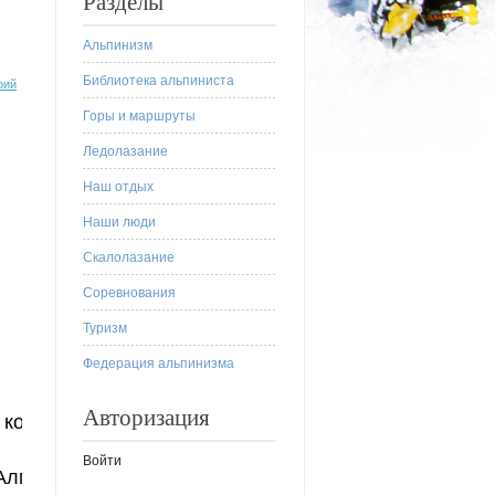
Разделы
Альпинизм
Библиотека альпиниста
рий
Горы и маршруты
Ледолазание
Наш отдых
Наши люди
Скалолазание
Соревнования
Туризм
Федерация альпинизма
Авторизация
команда с
Войти
 Алматы.