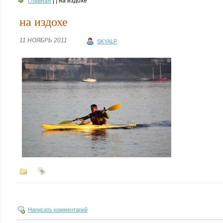
Главная
| | на издохе
на издохе
11 НОЯБРЬ 2011
SKYALP
Написать комментарий